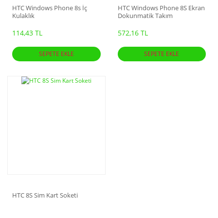
HTC Windows Phone 8s İç
HTC Windows Phone 8S Ekran
Kulaklık
Dokunmatik Takım
114,43 TL
572,16 TL
SEPETE EKLE
SEPETE EKLE
HTC 8S Sim Kart Soketi