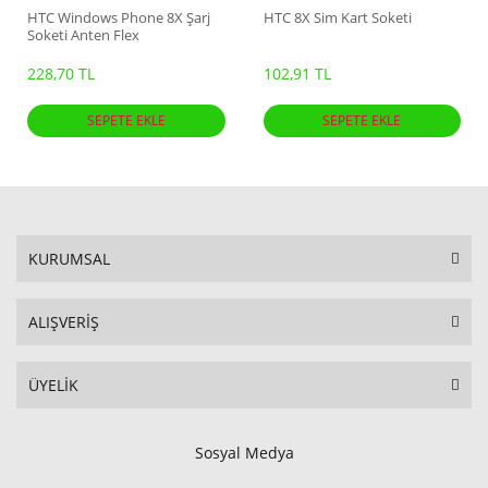
HTC Windows Phone 8X Şarj
HTC 8X Sim Kart Soketi
Soketi Anten Flex
228,70 TL
102,91 TL
SEPETE EKLE
SEPETE EKLE
KURUMSAL
ALIŞVERİŞ
ÜYELİK
Sosyal Medya