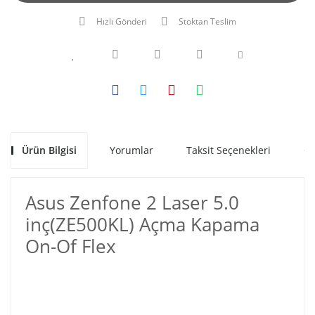
Hızlı Gönderi
Stoktan Teslim
Ürün Bilgisi
Yorumlar
Taksit Seçenekleri
Ön
Asus Zenfone 2 Laser 5.0
inç(ZE500KL) Açma Kapama
On-Of Flex