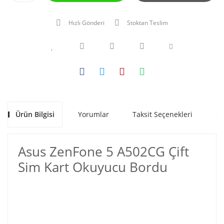
Hızlı Gönderi
Stoktan Teslim
Ürün Bilgisi
Yorumlar
Taksit Seçenekleri
Ön
Asus ZenFone 5 A502CG Çift
Sim Kart Okuyucu Bordu