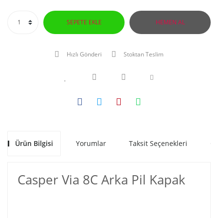
SEPETE EKLE
HEMEN AL
Hızlı Gönderi
Stoktan Teslim
Ürün Bilgisi
Yorumlar
Taksit Seçenekleri
Ön
Casper Via 8C Arka Pil Kapak