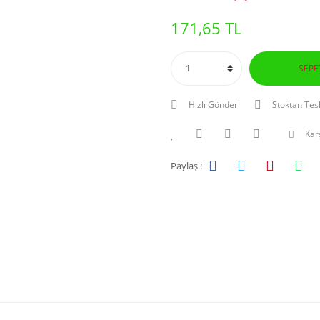
171,65 TL
SEPE
Hızlı Gönderi
Stoktan Tes
Karş
Paylaş :