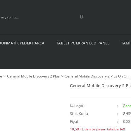
KUNMATİK YEDEK PARÇA
TABLET PC EKRAN LCD PANEL
TAMİ
le
General Mobile Discovery 2 Plus
General Mobile Discovery 2 Plus On Off F
General Mobile Discovery 2 Pl
Kategori
Gene
Stok Kodu
GHS
Fiyat
3,00
18,50 TL den başlayan taksitlerle!!