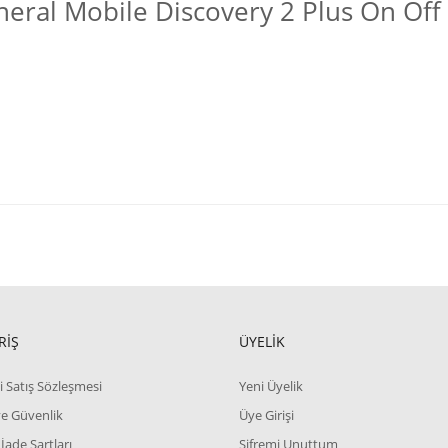
eral Mobile Discovery 2 Plus On Off 
RİŞ
ÜYELİK
i Satış Sözleşmesi
Yeni Üyelik
 ve Güvenlik
Üye Girişi
 İade Şartları
Şifremi Unuttum