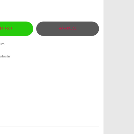
TE EKLE
HEMEN AL
lim
ılaştır