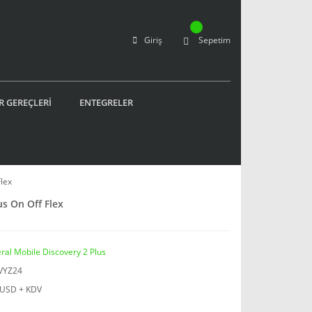
Giriş
Sepetim
R GEREÇLERİ
ENTEGRELER
lex
us On Off Flex
ral Mobile Discovery 2 Plus
VYZ24
 USD + KDV