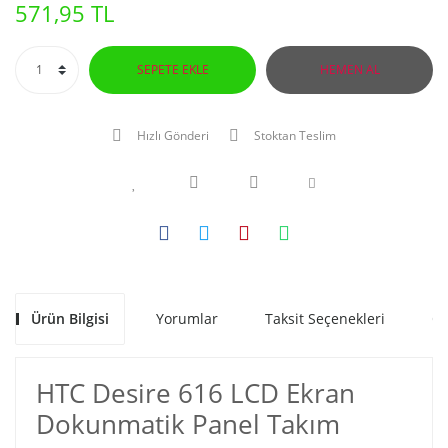
571,95 TL
SEPETE EKLE
HEMEN AL
Hızlı Gönderi
Stoktan Teslim
Ürün Bilgisi
Yorumlar
Taksit Seçenekleri
Ön
HTC Desire 616 LCD Ekran
Dokunmatik Panel Takım