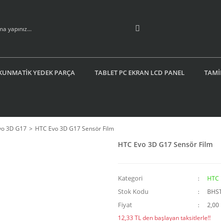
KUNMATİK YEDEK PARÇA
TABLET PC EKRAN LCD PANEL
TAMİ
vo 3D G17
HTC Evo 3D G17 Sensör Film
HTC Evo 3D G17 Sensör Film
Kategori
HTC 
Stok Kodu
BHS
Fiyat
2,00
12,33 TL den başlayan taksitlerle!!