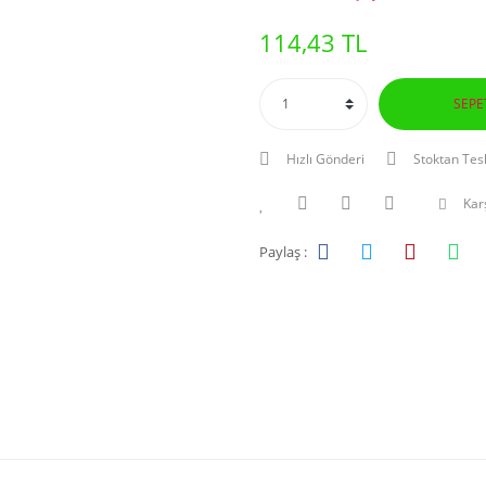
114,43 TL
SEPE
Hızlı Gönderi
Stoktan Tes
Karş
Paylaş :