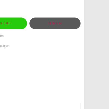
TE EKLE
HEMEN AL
lim
ılaştır