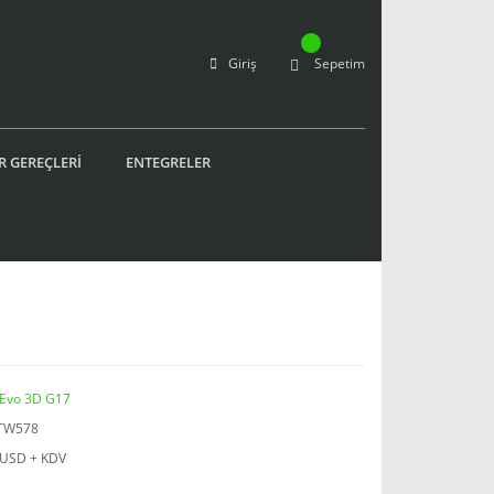
Giriş
Sepetim
R GEREÇLERİ
ENTEGRELER
Evo 3D G17
TW578
 USD + KDV