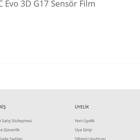
 Evo 3D G17 Sensör Film
RİŞ
ÜYELİK
i Satış Sözleşmesi
Yeni Üyelik
 ve Güvenlik
Üye Girişi
 İade Şartları
Şifremi Unuttum