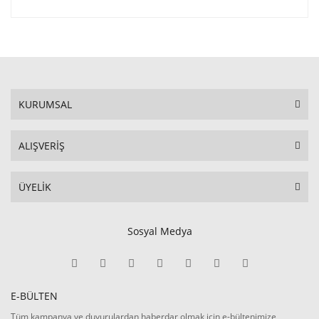
KURUMSAL
ALIŞVERİŞ
ÜYELİK
Sosyal Medya
E-BÜLTEN
Tüm kampanya ve duyurulardan haberdar olmak için e-bültenimize