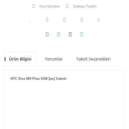
Hızlı Gönderi
Stoktan Teslim
Ürün Bilgisi
Yorumlar
Taksit Seçenekleri
Ön
HTC One M9 Plus USB Şarj Soketi