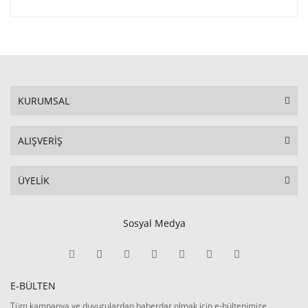
KURUMSAL
ALIŞVERİŞ
ÜYELİK
Sosyal Medya
E-BÜLTEN
Tüm kampanya ve duyurulardan haberdar olmak için e-bültenimize