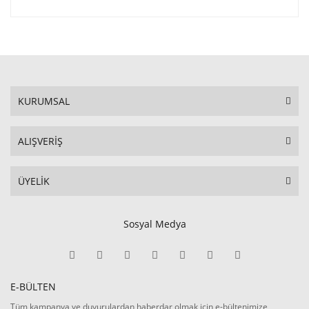
KURUMSAL
ALIŞVERİŞ
ÜYELİK
Sosyal Medya
E-BÜLTEN
Tüm kampanya ve duyurulardan haberdar olmak için e-bültenimize