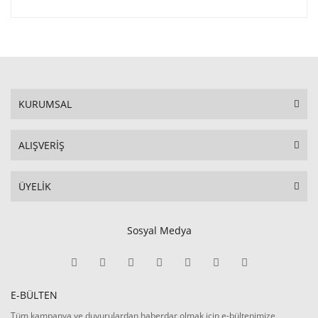
KURUMSAL
ALIŞVERİŞ
ÜYELİK
Sosyal Medya
E-BÜLTEN
Tüm kampanya ve duyurulardan haberdar olmak için e-bültenimize