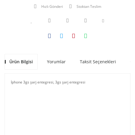
Hızlı Gönderi
Stoktan Teslim
Ürün Bilgisi
Yorumlar
Taksit Seçenekleri
Ön
İphone 3gs şarj entegresi, 3gs şarj entegresi