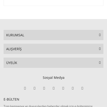
KURUMSAL
ALIŞVERİŞ
ÜYELİK
Sosyal Medya
E-BÜLTEN
Tüm kampanya ve duyurulardan haberdar olmak için e-bültenimize