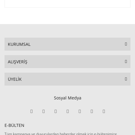
KURUMSAL
ALIŞVERİŞ
ÜYELİK
Sosyal Medya
E-BÜLTEN
Tüm kampanya ve duyurulardan haberdar olmak için e-bültenimize