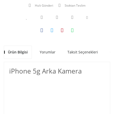
Hızlı Gönderi
Stoktan Teslim
Ürün Bilgisi
Yorumlar
Taksit Seçenekleri
Ön
iPhone 5g Arka Kamera