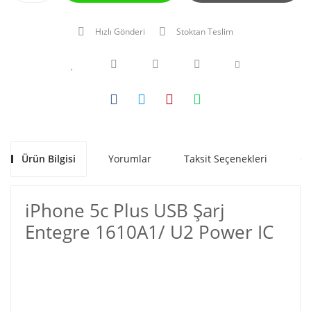
Hızlı Gönderi
Stoktan Teslim
Ürün Bilgisi
Yorumlar
Taksit Seçenekleri
Ön
iPhone 5c Plus USB Şarj
Entegre 1610A1/ U2 Power IC