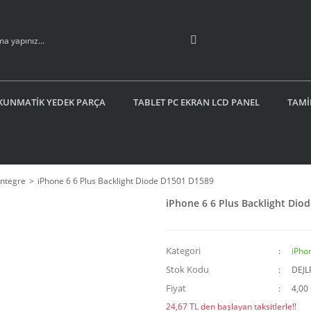
KUNMATİK YEDEK PARÇA
TABLET PC EKRAN LCD PANEL
TAMİ
Entegre
iPhone 6 6 Plus Backlight Diode D1501 D1589
iPhone 6 6 Plus Backlight Dio
Kategori
iPho
Stok Kodu
DEJL
Fiyat
4,00
24,67 TL den başlayan taksitlerle!!