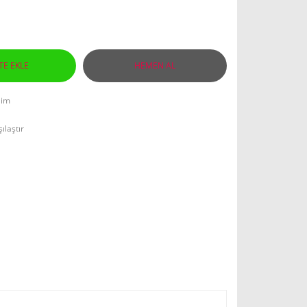
TE EKLE
HEMEN AL
lim
ılaştır