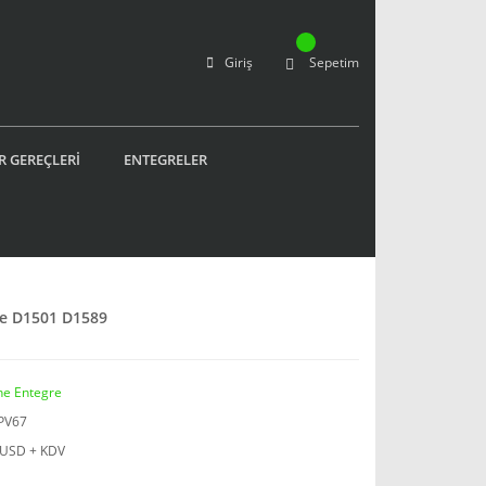
Giriş
Sepetim
R GEREÇLERİ
ENTEGRELER
de D1501 D1589
ne Entegre
PV67
 USD + KDV