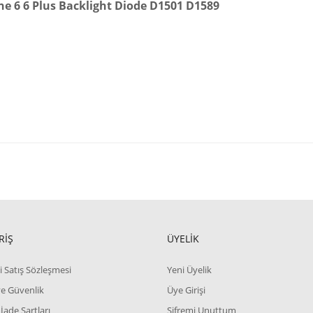
ne 6 6 Plus Backlight Diode D1501 D1589
RİŞ
ÜYELİK
i Satış Sözleşmesi
Yeni Üyelik
 ve Güvenlik
Üye Girişi
 İade Şartları
Şifremi Unuttum