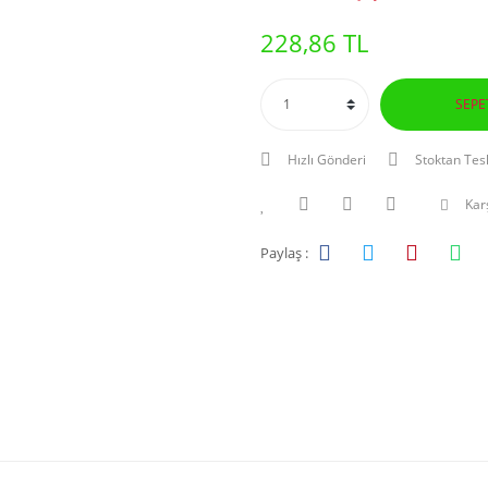
228,86 TL
SEPE
Hızlı Gönderi
Stoktan Tes
Karş
Paylaş :