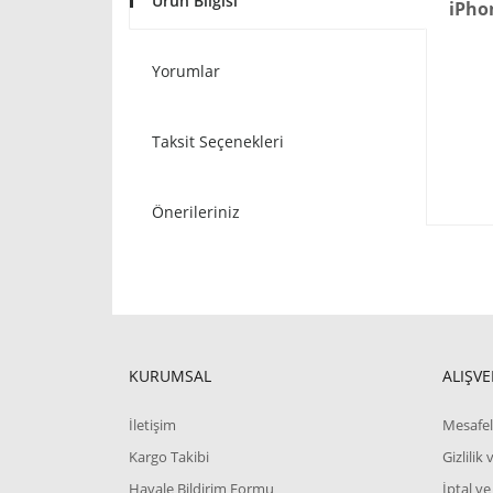
Ürün Bilgisi
iPho
Yorumlar
Taksit Seçenekleri
Önerileriniz
KURUMSAL
ALIŞVE
İletişim
Mesafel
Kargo Takibi
Gizlilik
Havale Bildirim Formu
İptal ve