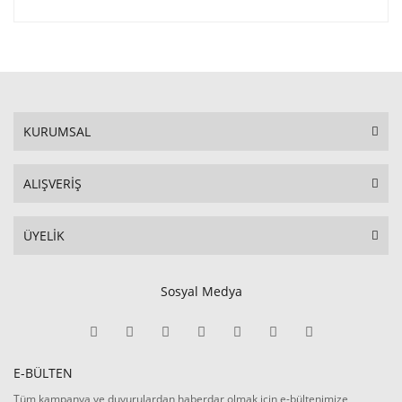
KURUMSAL
ALIŞVERİŞ
ÜYELİK
Sosyal Medya
E-BÜLTEN
Tüm kampanya ve duyurulardan haberdar olmak için e-bültenimize