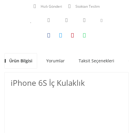
Hızlı Gönderi
Stoktan Teslim
Ürün Bilgisi
Yorumlar
Taksit Seçenekleri
Ön
iPhone 6S İç Kulaklık