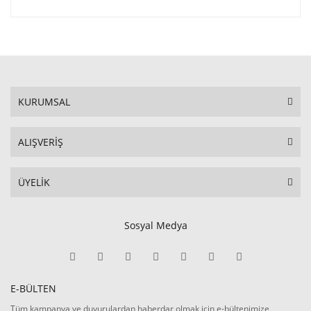
KURUMSAL
ALIŞVERİŞ
ÜYELİK
Sosyal Medya
E-BÜLTEN
Tüm kampanya ve duyurulardan haberdar olmak için e-bültenimize