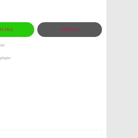
TE EKLE
HEMEN AL
lim
ılaştır