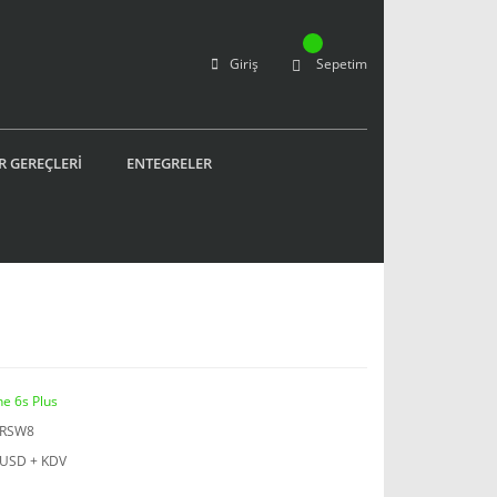
Giriş
Sepetim
R GEREÇLERİ
ENTEGRELER
ne 6s Plus
PRSW8
 USD + KDV