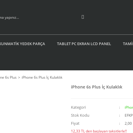
KUNMATİK YEDEK PARÇA
TABLET PC EKRAN LCD PANEL
TAMİ
ne 6s Plus
iPhone 6s Plus İç Kulaklık
iPhone 6s Plus İç Kulaklık
Kategori
iPho
Stok Kodu
EFK
Fiyat
2,00
12,33 TL den başlayan taksitlerle!!