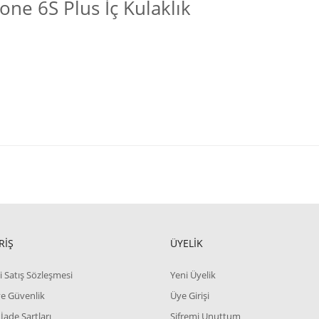
one 6S Plus İç Kulaklık
RİŞ
ÜYELİK
i Satış Sözleşmesi
Yeni Üyelik
 ve Güvenlik
Üye Girişi
 İade Şartları
Şifremi Unuttum