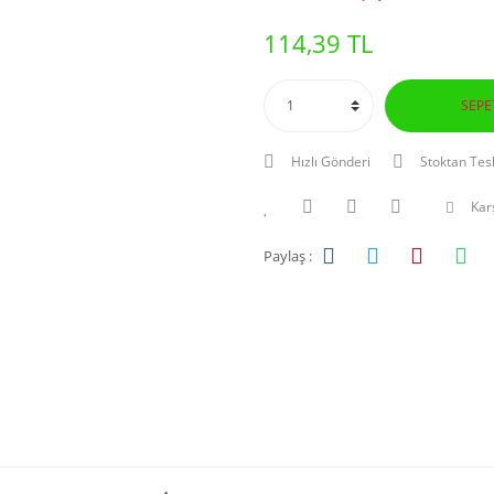
114,39 TL
SEPE
Hızlı Gönderi
Stoktan Tes
Karş
Paylaş :