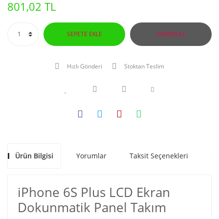
801,02 TL
SEPETE EKLE
HEMEN AL
Hızlı Gönderi
Stoktan Teslim
Ürün Bilgisi
Yorumlar
Taksit Seçenekleri
Ön
iPhone 6S Plus LCD Ekran
Dokunmatik Panel Takım