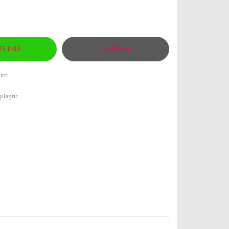
TE EKLE
HEMEN AL
lim
ılaştır