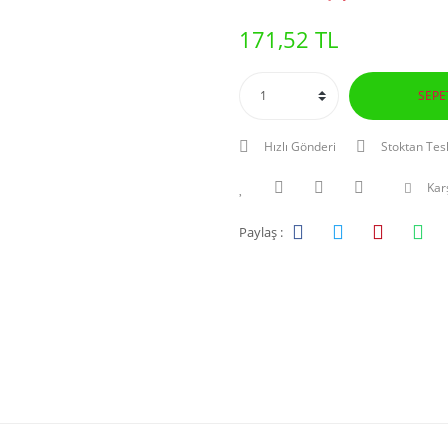
171,52 TL
SEPE
Hızlı Gönderi
Stoktan Tes
Karş
Paylaş :