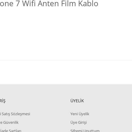
one 7 Wifi Anten Film Kablo
RİŞ
ÜYELİK
i Satış Sözleşmesi
Yeni Üyelik
 ve Güvenlik
Üye Girişi
 İade Şartları
Şifremi Unuttum