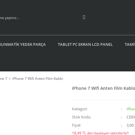
KUNMATİK YEDEK PARÇA
TABLET PC EKRAN LCD PANEL
TAMİ
ne 7
iPhone 7 Wifi Anten Film Kablo
iPhone 7 Wifi Anten Film Kabl
Kategori
iPho
Stok Kodu
CDE
Fiyat
3,00
18,49 TL den başlayan taksitlerle!!