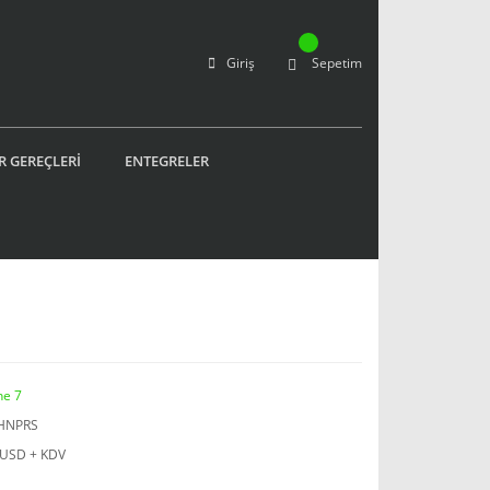
Giriş
Sepetim
R GEREÇLERİ
ENTEGRELER
o
ne 7
HNPRS
 USD + KDV