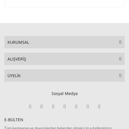
KURUMSAL
ALIŞVERİŞ
ÜYELİK
Sosyal Medya
E-BÜLTEN
Tüm kampanya ve duyurulardan haberdar olmak için e-bültenimize