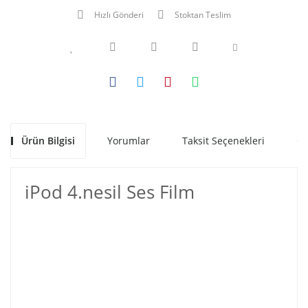
Hızlı Gönderi
Stoktan Teslim
Ürün Bilgisi
Yorumlar
Taksit Seçenekleri
Ön
iPod 4.nesil Ses Film