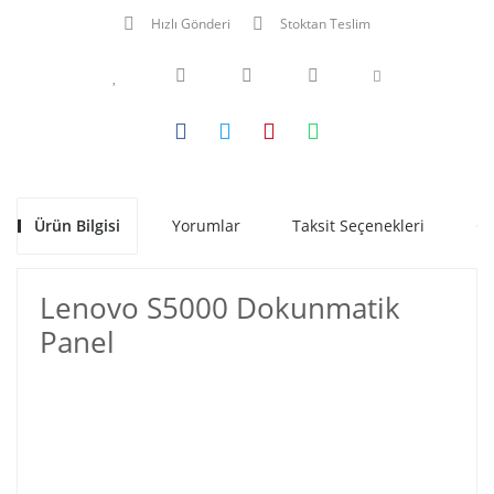
Hızlı Gönderi
Stoktan Teslim
Ürün Bilgisi
Yorumlar
Taksit Seçenekleri
Ön
Lenovo S5000 Dokunmatik
Panel