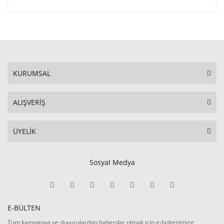
KURUMSAL
ALIŞVERİŞ
ÜYELİK
Sosyal Medya
E-BÜLTEN
Tüm kampanya ve duyurulardan haberdar olmak için e-bültenimize