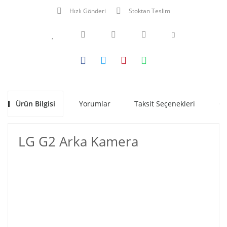
Hızlı Gönderi
Stoktan Teslim
Ürün Bilgisi
Yorumlar
Taksit Seçenekleri
Ön
LG G2 Arka Kamera