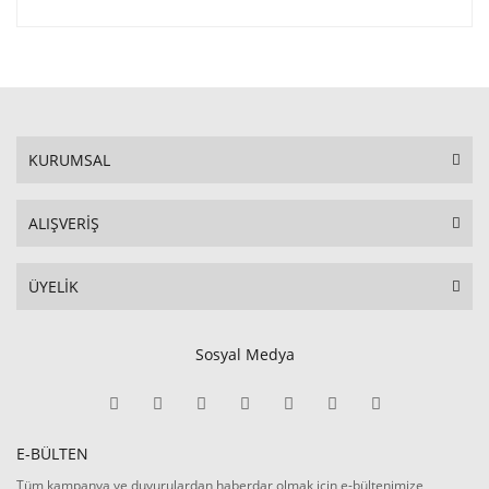
KURUMSAL
ALIŞVERİŞ
ÜYELİK
Sosyal Medya
E-BÜLTEN
Tüm kampanya ve duyurulardan haberdar olmak için e-bültenimize