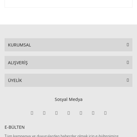
KURUMSAL
ALIŞVERİŞ
ÜYELİK
Sosyal Medya
E-BÜLTEN
Tüm kampanya ve duyurulardan haberdar olmak için e-bültenimize