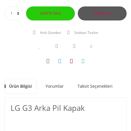
SEPETE EKLE
HEMEN AL
Hızlı Gönderi
Stoktan Teslim
Ürün Bilgisi
Yorumlar
Taksit Seçenekleri
Ön
LG G3 Arka Pil Kapak