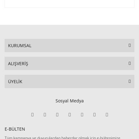
KURUMSAL
ALIŞVERİŞ
ÜYELİK
Sosyal Medya
E-BÜLTEN
Tüm kampanya ve duyurulardan haberdar olmak için e-bültenimize