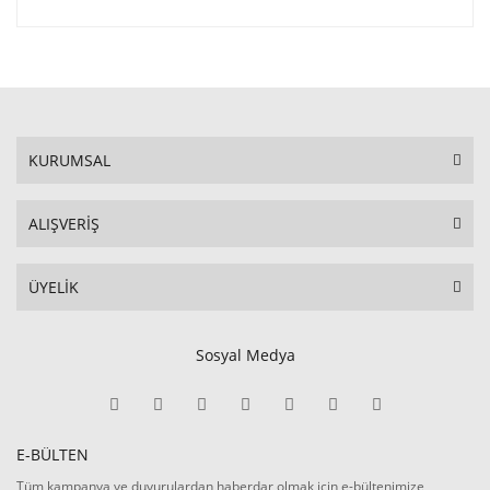
KURUMSAL
ALIŞVERİŞ
ÜYELİK
Sosyal Medya
E-BÜLTEN
Tüm kampanya ve duyurulardan haberdar olmak için e-bültenimize