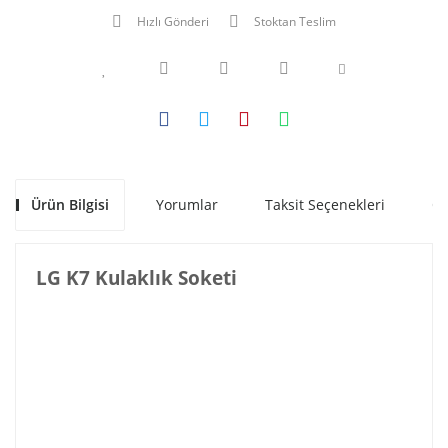
Hızlı Gönderi
Stoktan Teslim
Ürün Bilgisi
Yorumlar
Taksit Seçenekleri
Ön
LG K7 Kulaklık Soketi