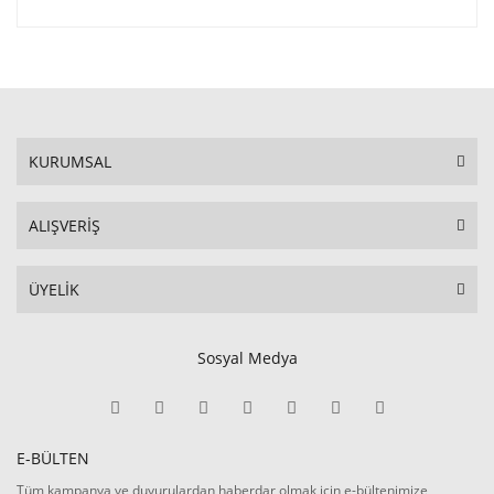
KURUMSAL
ALIŞVERİŞ
ÜYELİK
Sosyal Medya
E-BÜLTEN
Tüm kampanya ve duyurulardan haberdar olmak için e-bültenimize