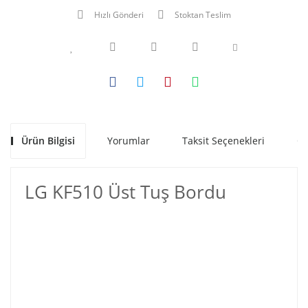
Hızlı Gönderi
Stoktan Teslim
Ürün Bilgisi
Yorumlar
Taksit Seçenekleri
Ön
LG KF510 Üst Tuş Bordu