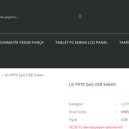
KUNMATİK YEDEK PARÇA
TABLET PC EKRAN LCD PANEL
TAMİ
LG P970 Şarj USB Soketi
LG P970 Şarj USB Soketi
Kategori
LG P
Stok Kodu
VWF
Fiyat
3,00
18,50 TL den başlayan taksitlerle!!