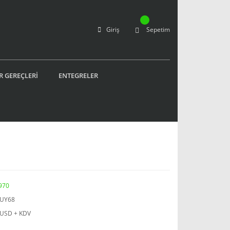
Giriş
Sepetim
R GEREÇLERİ
ENTEGRELER
970
JUY68
 USD + KDV