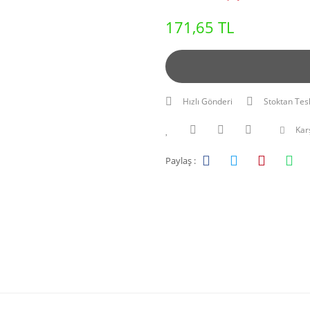
171,65 TL
Hızlı Gönderi
Stoktan Tes
Karş
Paylaş :