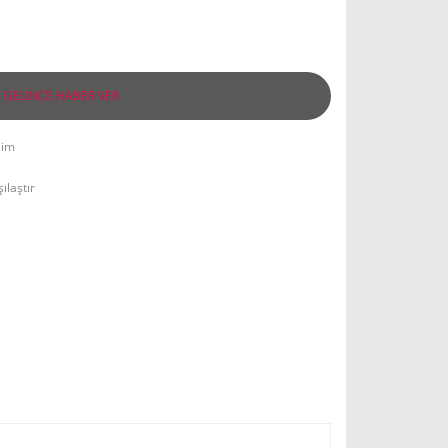
GELİNCE HABER VER
lim
ılaştır