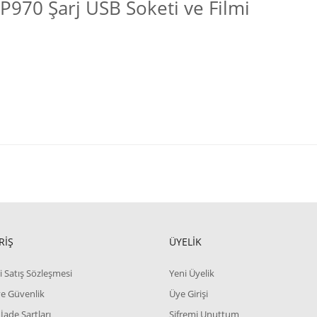
P970 Şarj USB Soketi ve Filmi
RİŞ
ÜYELİK
i Satış Sözleşmesi
Yeni Üyelik
 ve Güvenlik
Üye Girişi
 İade Şartları
Şifremi Unuttum