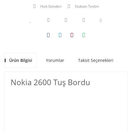
Hızlı Gönderi
Stoktan Teslim
Ürün Bilgisi
Yorumlar
Taksit Seçenekleri
Ön
Nokia 2600 Tuş Bordu