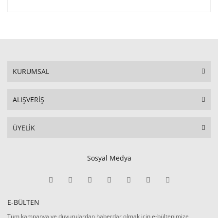
KURUMSAL
ALIŞVERİŞ
ÜYELİK
Sosyal Medya
E-BÜLTEN
Tüm kampanya ve duyurulardan haberdar olmak için e-bültenimize