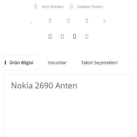
Hızlı Gönderi
Stoktan Teslim
Ürün Bilgisi
Yorumlar
Taksit Seçenekleri
Ön
Nokia 2690 Anten