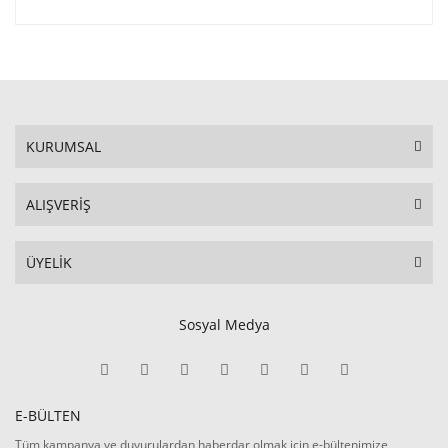
KURUMSAL
ALIŞVERİŞ
ÜYELİK
Sosyal Medya
E-BÜLTEN
Tüm kampanya ve duyurulardan haberdar olmak için e-bültenimize