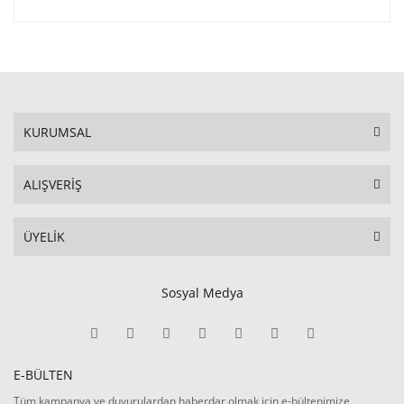
KURUMSAL
ALIŞVERİŞ
ÜYELİK
Sosyal Medya
E-BÜLTEN
Tüm kampanya ve duyurulardan haberdar olmak için e-bültenimize