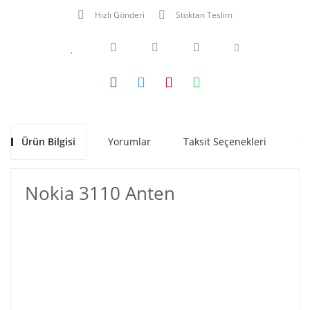
Hızlı Gönderi
Stoktan Teslim
Ürün Bilgisi
Yorumlar
Taksit Seçenekleri
Ön
Nokia 3110 Anten