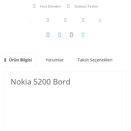
Hızlı Gönderi
Stoktan Teslim
Ürün Bilgisi
Yorumlar
Taksit Seçenekleri
Ön
Nokia 5200 Bord