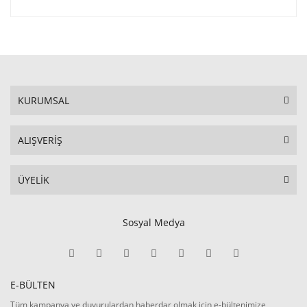
KURUMSAL
ALIŞVERİŞ
ÜYELİK
Sosyal Medya
E-BÜLTEN
Tüm kampanya ve duyurulardan haberdar olmak için e-bültenimize