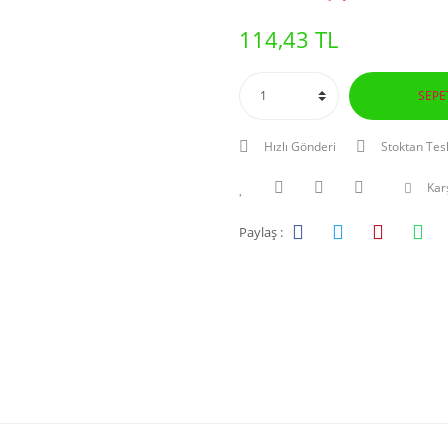
114,43 TL
SEPE
Hızlı Gönderi
Stoktan Tes
Karş
Paylaş :