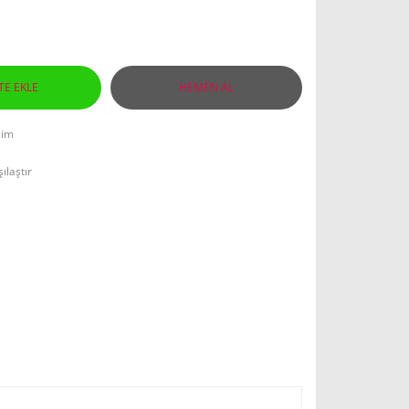
TE EKLE
HEMEN AL
lim
ılaştır