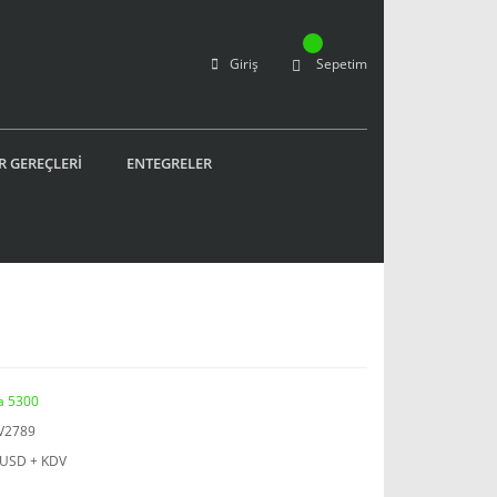
Giriş
Sepetim
R GEREÇLERİ
ENTEGRELER
a 5300
V2789
 USD + KDV