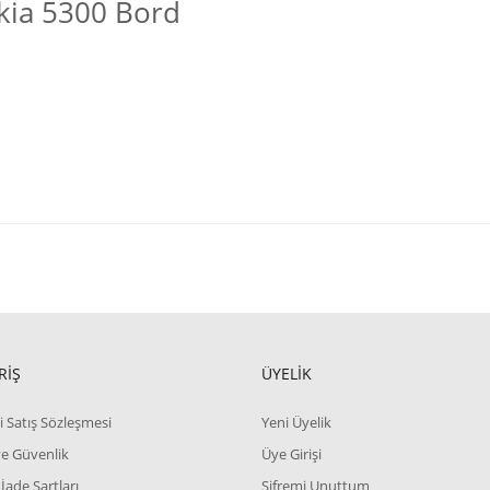
kia 5300 Bord
RİŞ
ÜYELİK
i Satış Sözleşmesi
Yeni Üyelik
 ve Güvenlik
Üye Girişi
 İade Şartları
Şifremi Unuttum