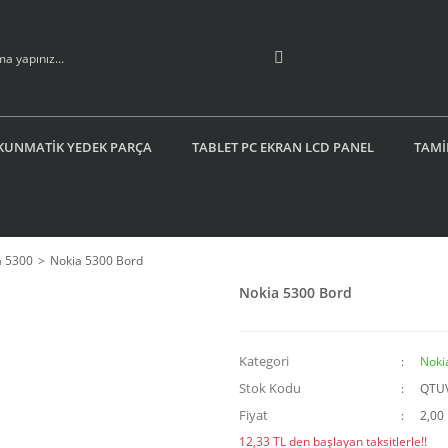
KUNMATİK YEDEK PARÇA
TABLET PC EKRAN LCD PANEL
TAMİ
a 5300
Nokia 5300 Bord
Nokia 5300 Bord
Kategori
Noki
Stok Kodu
QTU
Fiyat
2,00
12,33 TL den başlayan taksitlerle!!