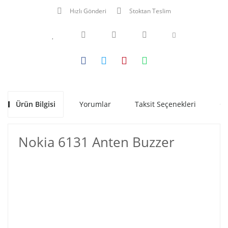
Hızlı Gönderi
Stoktan Teslim
Ürün Bilgisi
Yorumlar
Taksit Seçenekleri
Ön
Nokia 6131 Anten Buzzer