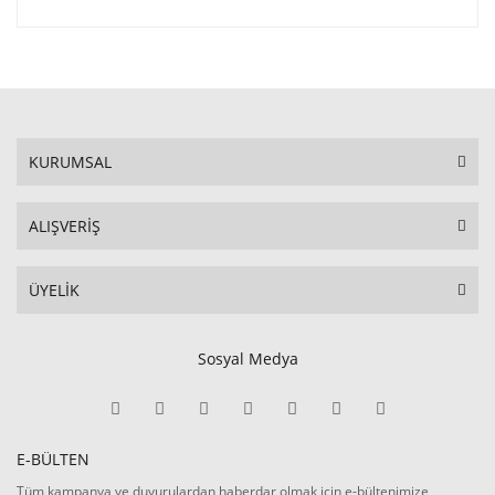
KURUMSAL
ALIŞVERİŞ
ÜYELİK
Sosyal Medya
E-BÜLTEN
Tüm kampanya ve duyurulardan haberdar olmak için e-bültenimize