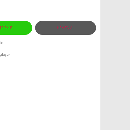
TE EKLE
HEMEN AL
lim
ılaştır