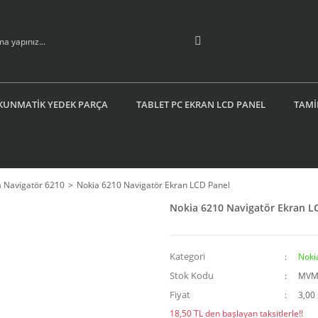
KUNMATİK YEDEK PARÇA
TABLET PC EKRAN LCD PANEL
TAMİ
a Navigatör 6210
Nokia 6210 Navigatör Ekran LCD Panel
Nokia 6210 Navigatör Ekran L
Kategori
Noki
Stok Kodu
MVM
Fiyat
3,00
18,50 TL den başlayan taksitlerle!!