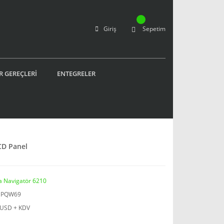
Giriş
Sepetim
R GEREÇLERİ
ENTEGRELER
CD Panel
a Navigatör 6210
PQW69
 USD + KDV