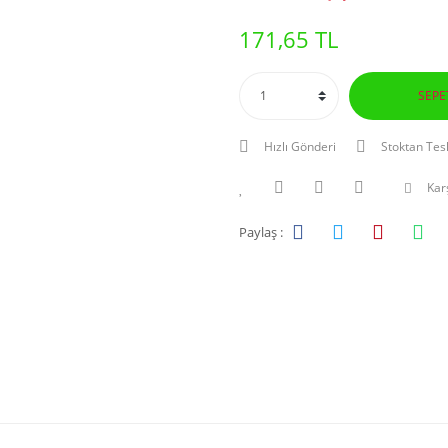
171,65 TL
SEPE
Hızlı Gönderi
Stoktan Tes
Karş
Paylaş :