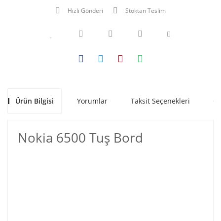
Hızlı Gönderi
Stoktan Teslim
Ürün Bilgisi
Yorumlar
Taksit Seçenekleri
Ön
Nokia 6500 Tuş Bord