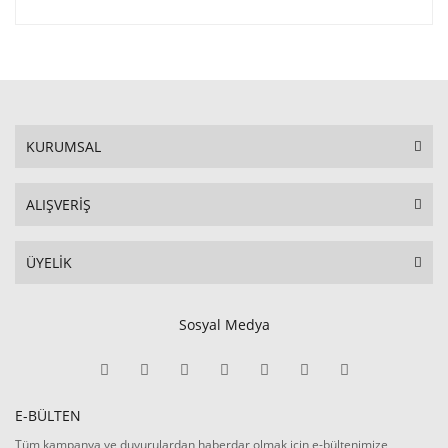
KURUMSAL
ALIŞVERİŞ
ÜYELİK
Sosyal Medya
E-BÜLTEN
Tüm kampanya ve duyurulardan haberdar olmak için e-bültenimize