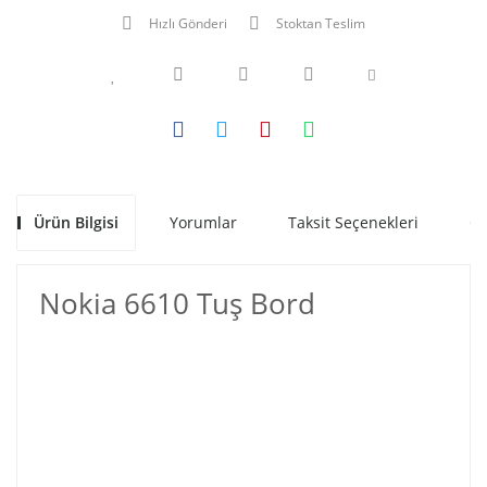
Hızlı Gönderi
Stoktan Teslim
Ürün Bilgisi
Yorumlar
Taksit Seçenekleri
Ön
Nokia 6610 Tuş Bord