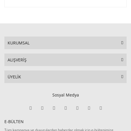
KURUMSAL
ALIŞVERİŞ
ÜYELİK
Sosyal Medya
E-BÜLTEN
Tüm kampanya ve duyurulardan haberdar olmak için e-bültenimize