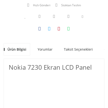
Hızlı Gönderi
Stoktan Teslim
Ürün Bilgisi
Yorumlar
Taksit Seçenekleri
Ön
Nokia 7230 Ekran LCD Panel