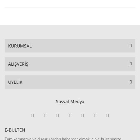
KURUMSAL
ALIŞVERİŞ
ÜYELİK
Sosyal Medya
E-BÜLTEN
Tüm kampanya ve duyurulardan haberdar olmak için e-bültenimize