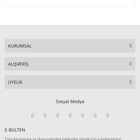
KURUMSAL
ALIŞVERİŞ
ÜYELİK
Sosyal Medya
E-BÜLTEN
Tüm kampanya ve duyurulardan haberdar olmak için e-bültenimize