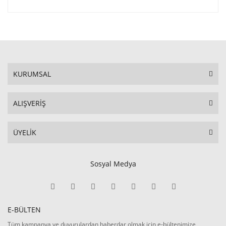
KURUMSAL
ALIŞVERİŞ
ÜYELİK
Sosyal Medya
E-BÜLTEN
Tüm kampanya ve duyurulardan haberdar olmak için e-bültenimize