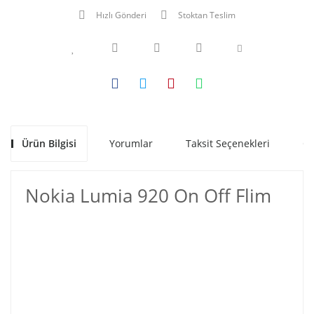
Hızlı Gönderi
Stoktan Teslim
Ürün Bilgisi
Yorumlar
Taksit Seçenekleri
Ön
Nokia Lumia 920 On Off Flim