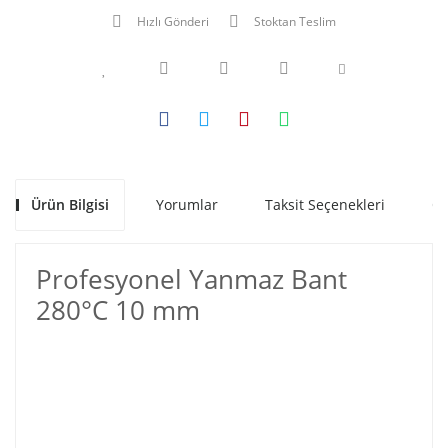
Hızlı Gönderi
Stoktan Teslim
Ürün Bilgisi
Yorumlar
Taksit Seçenekleri
Ön
Profesyonel Yanmaz Bant
280°C 10 mm