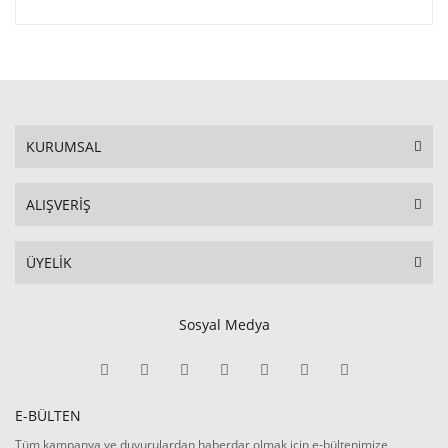
KURUMSAL
ALIŞVERİŞ
ÜYELİK
Sosyal Medya
E-BÜLTEN
Tüm kampanya ve duyurulardan haberdar olmak için e-bültenimize