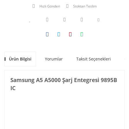
Hızlı Gönderi
Stoktan Teslim
Ürün Bilgisi
Yorumlar
Taksit Seçenekleri
Ön
Samsung A5 A5000 Şarj Entegresi 9895B
IC