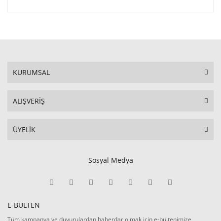
KURUMSAL
ALIŞVERİŞ
ÜYELİK
Sosyal Medya
E-BÜLTEN
Tüm kampanya ve duyurulardan haberdar olmak için e-bültenimize