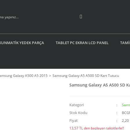
KUNMATİK YEDEK PARÇA
TABLET PC EKRAN LCD PANEL
TAMİ
amsung Galaxy A500 A5 2015
Samsung Galaxy A5 A500 SD Kart Tutucu
Samsung Galaxy A5 A500 SD K
Kategori
Sams
Stok Kodu
BCG
Fiyat
2,20
13,57 TL den başlayan taksitlerle!!