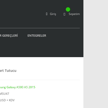
Giriş
Sepetim
R GEREÇLERİ
ENTEGRELER
art Tutucu
ung Galaxy A500 A5 2015
MSU47
 USD + KDV