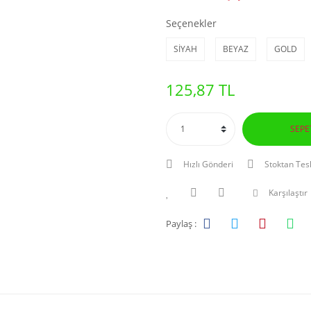
Seçenekler
SİYAH
BEYAZ
GOLD
125,87 TL
SEPE
Hızlı Gönderi
Stoktan Tes
Karşılaştır
Paylaş :