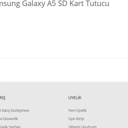
sung Galaxy A5 SD Kart Tutucu
RİŞ
ÜYELİK
i Satış Sözleşmesi
Yeni Üyelik
 ve Güvenlik
Üye Girişi
 İade Şartları
Şifremi Unuttum