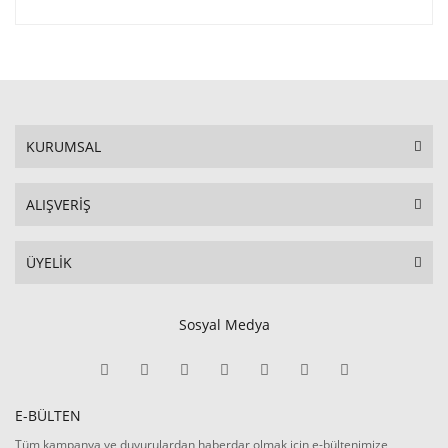
KURUMSAL
ALIŞVERİŞ
ÜYELİK
Sosyal Medya
E-BÜLTEN
Tüm kampanya ve duyurulardan haberdar olmak için e-bültenimize