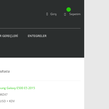
Giriş
Sepetim
R GEREÇLERİ
ENTEGRELER
Tutucu
ung Galaxy E500 E5 2015
LWZ47
 USD + KDV