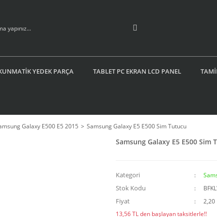
KUNMATİK YEDEK PARÇA
TABLET PC EKRAN LCD PANEL
TAMİ
amsung Galaxy E500 E5 2015
Samsung Galaxy E5 E500 Sim Tutucu
Samsung Galaxy E5 E500 Sim 
Kategori
Sams
Stok Kodu
BFK
Fiyat
2,20
13,56 TL den başlayan taksitlerle!!