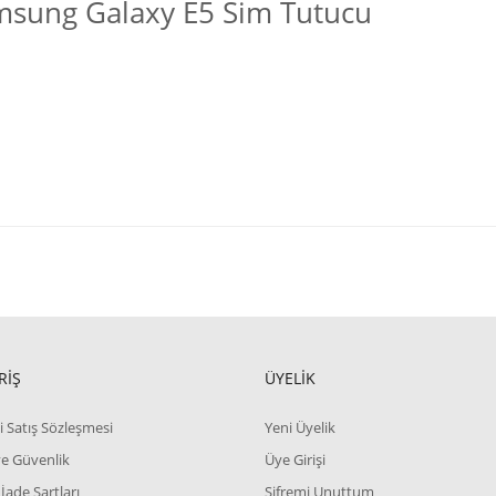
msung Galaxy E5 Sim Tutucu
RİŞ
ÜYELİK
i Satış Sözleşmesi
Yeni Üyelik
 ve Güvenlik
Üye Girişi
 İade Şartları
Şifremi Unuttum