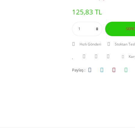
125,83 TL
SEPE
Hızlı Gönderi
Stoktan Tes
Karş
Paylaş :