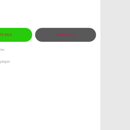
TE EKLE
HEMEN AL
lim
ılaştır