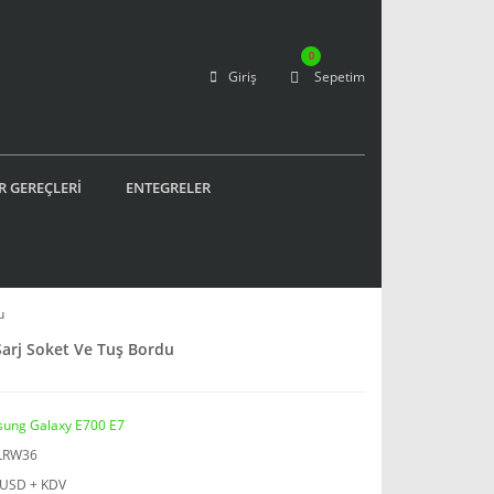
0
Giriş
Sepetim
R GEREÇLERİ
ENTEGRELER
u
arj Soket Ve Tuş Bordu
ung Galaxy E700 E7
LRW36
 USD + KDV