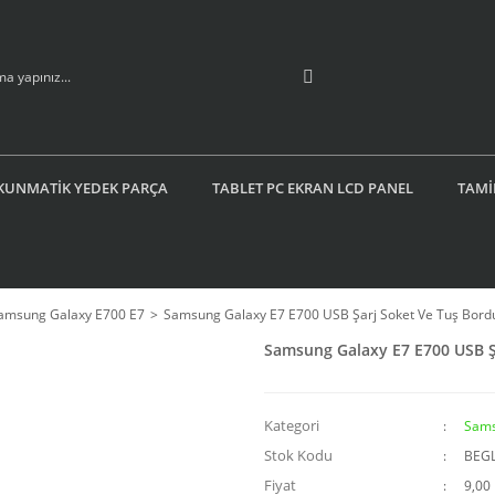
KUNMATİK YEDEK PARÇA
TABLET PC EKRAN LCD PANEL
TAMİ
amsung Galaxy E700 E7
Samsung Galaxy E7 E700 USB Şarj Soket Ve Tuş Bord
Samsung Galaxy E7 E700 USB Ş
Kategori
Sams
Stok Kodu
BEG
Fiyat
9,00