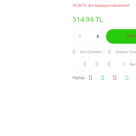
55,50 TL den başlayan taksitlerle!!
514,94 TL
SEPE
Hızlı Gönderi
Stoktan Tes
Karş
Paylaş :