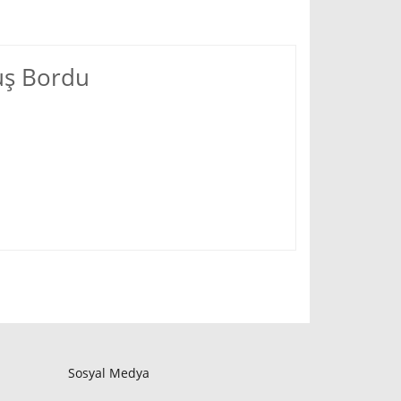
uş Bordu
Sosyal Medya