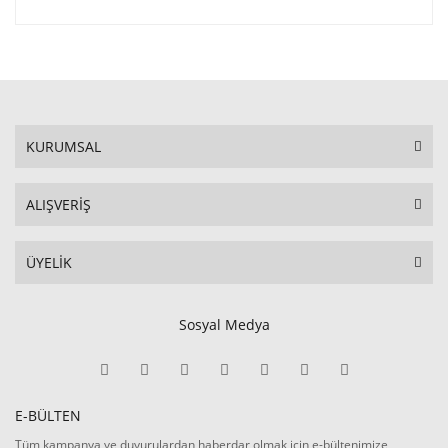
KURUMSAL
ALIŞVERİŞ
ÜYELİK
Sosyal Medya
E-BÜLTEN
Tüm kampanya ve duyurulardan haberdar olmak için e-bültenimize