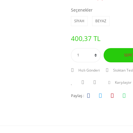
Seçenekler
SİYAH
BEYAZ
400,37 TL
SEPE
Hızlı Gönderi
Stoktan Tes
Karşılaştır
Paylaş :