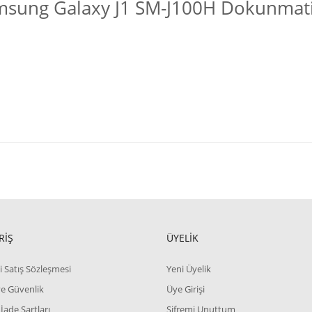
msung Galaxy J1 SM-J100H Dokunmati
RİŞ
ÜYELİK
i Satış Sözleşmesi
Yeni Üyelik
 ve Güvenlik
Üye Girişi
 İade Şartları
Şifremi Unuttum