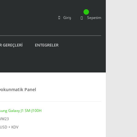
Giriş
Sepetim
R GEREÇLERİ
ENTEGRELER
Dokunmatik Panel
ung Galaxy J1 SM-J100H
RVW23
 USD + KDV