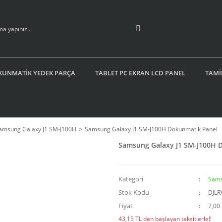
KUNMATİK YEDEK PARÇA
TABLET PC EKRAN LCD PANEL
TAMİ
amsung Galaxy J1 SM-J100H
Samsung Galaxy J1 SM-J100H Dokunmatik Panel
Samsung Galaxy J1 SM-J100H 
Kategori
Sams
Stok Kodu
DJL
Fiyat
7,00
43,15 TL den başlayan taksitlerle!!